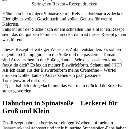
Springe zu Rezept
-
Rezept drucken
Hähnchen in cremiger Spinatsoße mit Reis – kalorienarm & lecker.
Hier gibt es vollen Geschmack und vollen Genuss für wenig
Kalorien.
Falls ihr auf der Suche nach einem schnellen und einfachen Rezept
seid, das der ganzen Familie schmeckt, dann ist dieses Rezept genau
was für euch.
Dieses Rezept ist witziger Weise aus Zufall entstanden. Es sollten
eigentlich Champignons in die Soße und die passierten Tomaten
sind Ausversehen in der Soße gelandet. Wie das passieren konnte,
fragst du dich? Es lag an meiner Eiswürfelform. Schaut mal
HIER
.
Als ich dann aus der Eiswürfelform meine Cremefine – Würfel
drücken wollte, kamen Ausversehen ein paar passierte
Tomatenwürfel mit raus.
„Egal“ hab ich mir gedacht und das war mein Glück. Die Soße ist
super geworden.
Hähnchen in Spinatsoße – Leckerei für
Groß und Klein
Das Rezept habe ich bereits vor einigen Wochen auf meinem
Instagramkanal
gepostet und viele hungrige Spinatsoßen-Fans haben