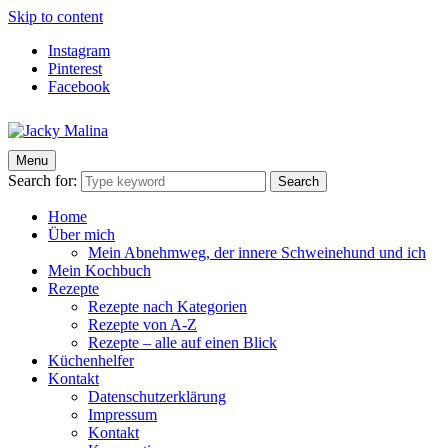
Skip to content
Instagram
Pinterest
Facebook
Menu
Jacky Malina
Der Food Blog mit einfachen und schnellen Rezepten
Search for:
Search
Home
Über mich
Mein Abnehmweg, der innere Schweinehund und ich
Mein Kochbuch
Rezepte
Rezepte nach Kategorien
Rezepte von A-Z
Rezepte – alle auf einen Blick
Küchenhelfer
Kontakt
Datenschutzerklärung
Impressum
Kontakt