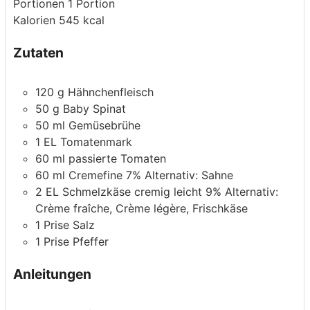
Portionen
1
Portion
Kalorien
545
kcal
Zutaten
120
g
Hähnchenfleisch
50
g
Baby Spinat
50
ml
Gemüsebrühe
1
EL
Tomatenmark
60
ml
passierte Tomaten
60
ml
Cremefine 7%
Alternativ: Sahne
2
EL
Schmelzkäse cremig leicht 9%
Alternativ:
Crème fraîche, Crème légère, Frischkäse
1
Prise
Salz
1
Prise
Pfeffer
Anleitungen