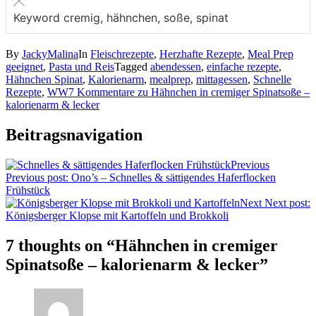
Keyword
cremig, hähnchen, soße, spinat
By
JackyMalina
In
Fleischrezepte
,
Herzhafte Rezepte
,
Meal Prep
geeignet
,
Pasta und Reis
Tagged
abendessen
,
einfache rezepte
,
Hähnchen Spinat
,
Kalorienarm
,
mealprep
,
mittagessen
,
Schnelle
Rezepte
,
WW
7 Kommentare
zu Hähnchen in cremiger Spinatsoße –
kalorienarm & lecker
Beitragsnavigation
Previous
Previous post:
Ono’s – Schnelles & sättigendes Haferflocken
Frühstück
Next
Next post:
Königsberger Klopse mit Kartoffeln und Brokkoli
7 thoughts on “
Hähnchen in cremiger
Spinatsoße – kalorienarm & lecker
”