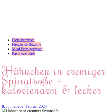
Fleischrezepte
Herzhafte Rezepte
Meal Prep geeignet
Pasta und Reis
Hähnchen in cremiger
Spinatsoße –
kalorienarm & lecker
9. Juni 2020
2. Februar 2024