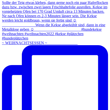
~ WEIHNACHTSESSEN ~ ⠀⠀⠀⠀⠀⠀⠀⠀⠀⠀