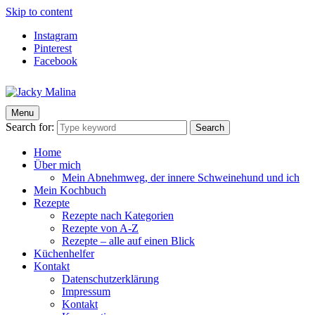
Skip to content
Instagram
Pinterest
Facebook
Menu
Jacky Malina
Der Food Blog mit einfachen und schnellen Rezepten
Search for:
Search
Home
Über mich
Mein Abnehmweg, der innere Schweinehund und ich
Mein Kochbuch
Rezepte
Rezepte nach Kategorien
Rezepte von A-Z
Rezepte – alle auf einen Blick
Küchenhelfer
Kontakt
Datenschutzerklärung
Impressum
Kontakt