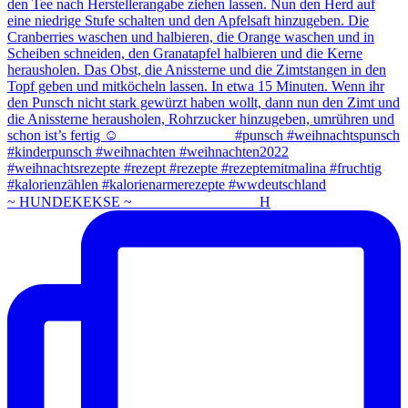
~ HUNDEKEKSE ~ ⠀⠀⠀⠀⠀⠀⠀⠀⠀⠀⠀ H