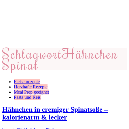
Schlagwort
Hähnchen
Spinat
Fleischrezepte
Herzhafte Rezepte
Meal Prep geeignet
Pasta und Reis
Hähnchen in cremiger Spinatsoße –
kalorienarm & lecker