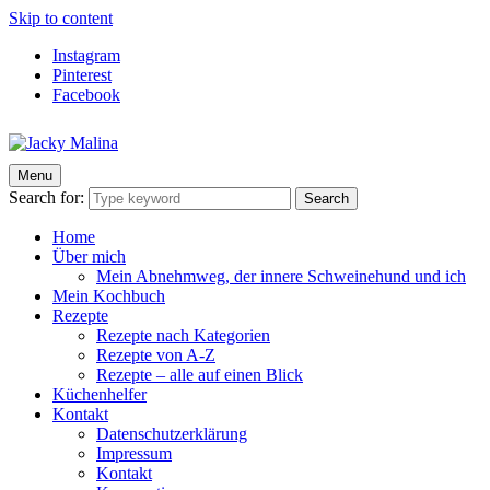
Skip to content
Instagram
Pinterest
Facebook
Menu
Jacky Malina
Der Food Blog mit einfachen und schnellen Rezepten
Search for:
Search
Home
Über mich
Mein Abnehmweg, der innere Schweinehund und ich
Mein Kochbuch
Rezepte
Rezepte nach Kategorien
Rezepte von A-Z
Rezepte – alle auf einen Blick
Küchenhelfer
Kontakt
Datenschutzerklärung
Impressum
Kontakt