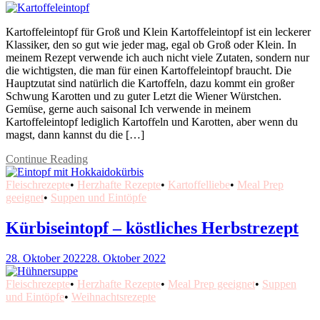
Kartoffeleintopf für Groß und Klein Kartoffeleintopf ist ein leckerer
Klassiker, den so gut wie jeder mag, egal ob Groß oder Klein. In
meinem Rezept verwende ich auch nicht viele Zutaten, sondern nur
die wichtigsten, die man für einen Kartoffeleintopf braucht. Die
Hauptzutat sind natürlich die Kartoffeln, dazu kommt ein großer
Schwung Karotten und zu guter Letzt die Wiener Würstchen.
Gemüse, gerne auch saisonal Ich verwende in meinem
Kartoffeleintopf lediglich Kartoffeln und Karotten, aber wenn du
magst, dann kannst du die […]
Continue Reading
Fleischrezepte
•
Herzhafte Rezepte
•
Kartoffelliebe
•
Meal Prep
geeignet
•
Suppen und Eintöpfe
Kürbiseintopf – köstliches Herbstrezept
28. Oktober 2022
28. Oktober 2022
Fleischrezepte
•
Herzhafte Rezepte
•
Meal Prep geeignet
•
Suppen
und Eintöpfe
•
Weihnachtsrezepte