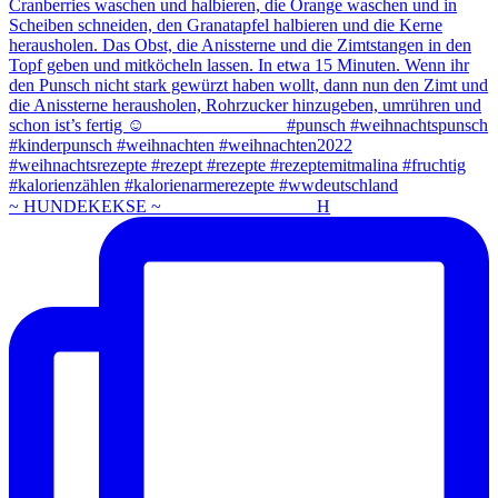
~ HUNDEKEKSE ~ ⠀⠀⠀⠀⠀⠀⠀⠀⠀⠀⠀ H