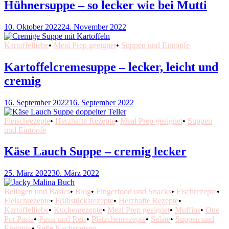
Hühnersuppe – so lecker wie bei Mutti
10. Oktober 2022
24. November 2022
Kartoffelliebe
•
Meal Prep geeignet
•
Suppen und Eintöpfe
Kartoffelcremesuppe – lecker, leicht und
cremig
16. September 2022
16. September 2022
Fleischrezepte
•
Herzhafte Rezepte
•
Meal Prep geeignet
•
Suppen
und Eintöpfe
Käse Lauch Suppe – cremig lecker
25. März 2022
30. März 2022
Beilagen und Basics
•
Blog
•
Fingerfood und Snacks
•
Fischrezepte
•
Fleischrezepte
•
Frühstücksrezepte
•
Herzhafte Rezepte
•
Kartoffelliebe
•
Kuchenrezepte
•
Meal Prep geeignet
•
Muffins
•
One
Pot Pasta
•
Pasta und Reis
•
Plätzchenrezepte
•
Salate
•
Suppen und
Eintöpfe
•
Süße Nachspeisen