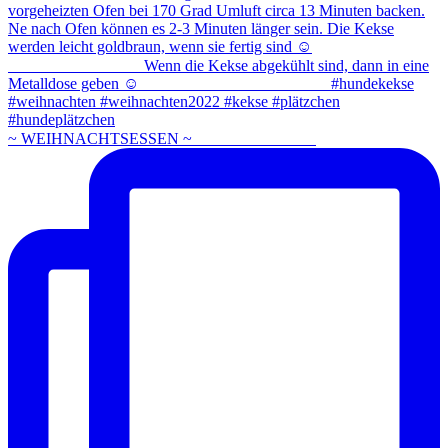
~ WEIHNACHTSESSEN ~ ⠀⠀⠀⠀⠀⠀⠀⠀⠀⠀