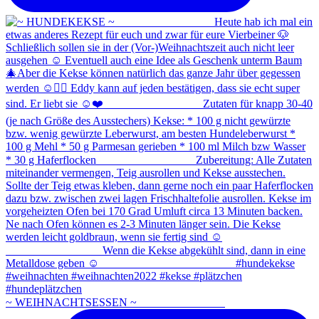
~ WEIHNACHTSESSEN ~ ⠀⠀⠀⠀⠀⠀⠀⠀⠀⠀