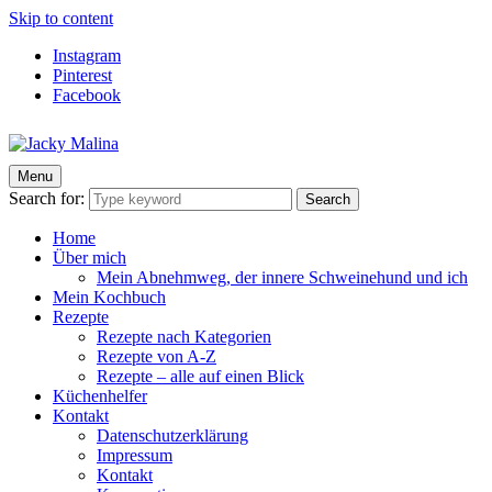
Skip to content
Instagram
Pinterest
Facebook
Menu
Jacky Malina
Der Food Blog mit einfachen und schnellen Rezepten
Search for:
Search
Home
Über mich
Mein Abnehmweg, der innere Schweinehund und ich
Mein Kochbuch
Rezepte
Rezepte nach Kategorien
Rezepte von A-Z
Rezepte – alle auf einen Blick
Küchenhelfer
Kontakt
Datenschutzerklärung
Impressum
Kontakt