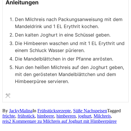
Anleitungen
Den Milchreis nach Packungsanweisung mit dem
Mandeldrink und 1 EL Erythrit kochen.
Den kalten Joghurt in eine Schüssel geben.
Die Himbeeren waschen und mit 1 EL Erythrit und
einem Schluck Wasser pürieren.
Die Mandelblättchen in der Pfanne anrösten.
Nun den heißen Milchreis auf den Joghurt geben,
mit den gerösteten Mandelblättchen und dem
Himbeerpüree servieren.
By
JackyMalina
In
Frühstücksrezepte
,
Süße Nachspeisen
Tagged
früchte
,
frühstück
,
himbeere
,
himbeeren
,
joghurt
,
Milchreis
,
reis
2 Kommentare
zu Milchreis auf Joghurt mit Himbeerpüree