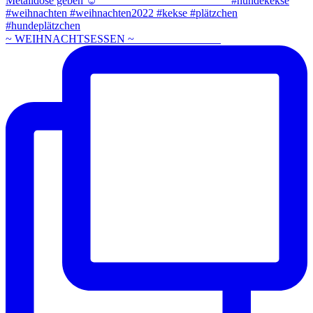
~ WEIHNACHTSESSEN ~ ⠀⠀⠀⠀⠀⠀⠀⠀⠀⠀