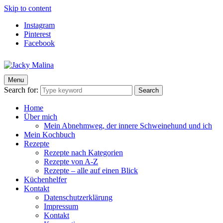
Skip to content
Instagram
Pinterest
Facebook
Menu
Jacky Malina
Der Food Blog mit einfachen und schnellen Rezepten
Search for:
Search
Home
Über mich
Mein Abnehmweg, der innere Schweinehund und ich
Mein Kochbuch
Rezepte
Rezepte nach Kategorien
Rezepte von A-Z
Rezepte – alle auf einen Blick
Küchenhelfer
Kontakt
Datenschutzerklärung
Impressum
Kontakt