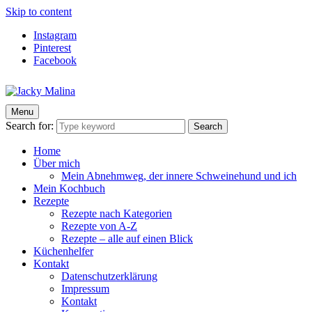
Skip to content
Instagram
Pinterest
Facebook
Menu
Jacky Malina
Der Food Blog mit einfachen und schnellen Rezepten
Search for:
Search
Home
Über mich
Mein Abnehmweg, der innere Schweinehund und ich
Mein Kochbuch
Rezepte
Rezepte nach Kategorien
Rezepte von A-Z
Rezepte – alle auf einen Blick
Küchenhelfer
Kontakt
Datenschutzerklärung
Impressum
Kontakt