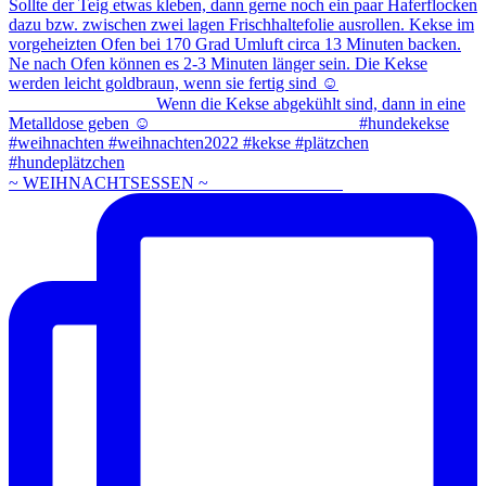
~ WEIHNACHTSESSEN ~ ⠀⠀⠀⠀⠀⠀⠀⠀⠀⠀