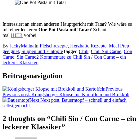
Interessiert an einem anderen Hauptgericht mit Tatar? Wie wäre es
mit einer leckeren
One Pot Pasta mit Tatar?
Schaut
mal
HIER
vorbei.
By
JackyMalina
In
Fleischrezepte
,
Herzhafte Rezepte
,
Meal Prep
geeignet
,
Suppen und Eintöpfe
Tagged
Chili
,
Chili Sin Carne
,
Con
Carne
,
Sin Carne
2 Kommentare
zu Chili Sin / Con Carne – ein
leckerer Klassiker
Beitragsnavigation
Previous
Previous post:
Königsberger Klopse mit Kartoffeln und Brokkoli
Next
Next post:
Bauerntopf – schnell und einfach
selbstgemacht
2 thoughts on “
Chili Sin / Con Carne – ein
leckerer Klassiker
”