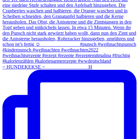
~ HUNDEKEKSE ~ ⠀⠀⠀⠀⠀⠀⠀⠀⠀⠀⠀ H