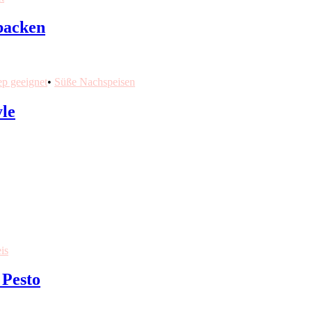
rbacken
ep geeignet
•
Süße Nachspeisen
le
is
 Pesto