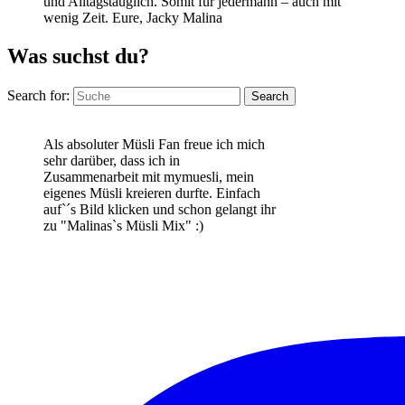
und Alltagstauglich. Somit für jedermann – auch mit
wenig Zeit. Eure, Jacky Malina
Was suchst du?
Search for:
Search
Als absoluter Müsli Fan freue ich mich
sehr darüber, dass ich in
Zusammenarbeit mit mymuesli, mein
eigenes Müsli kreieren durfte. Einfach
auf`´s Bild klicken und schon gelangt ihr
zu "Malinas`s Müsli Mix" :)