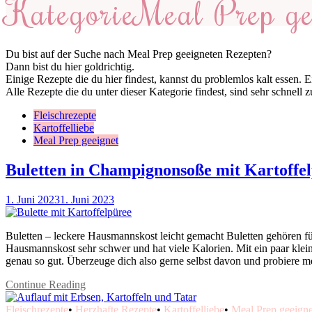
Kategorie
Meal Prep ge
Du bist auf der Suche nach Meal Prep geeigneten Rezepten?
Dann bist du hier goldrichtig.
Einige Rezepte die du hier findest, kannst du problemlos kalt essen.
Alle Rezepte die du unter dieser Kategorie findest, sind sehr schnell
Fleischrezepte
Kartoffelliebe
Meal Prep geeignet
Buletten in Champignonsoße mit Kartoffe
1. Juni 2023
1. Juni 2023
Buletten – leckere Hausmannskost leicht gemacht Buletten gehören für
Hausmannskost sehr schwer und hat viele Kalorien. Mit ein paar kle
genau so gut. Überzeuge dich also gerne selbst davon und probiere 
Continue Reading
Fleischrezepte
•
Herzhafte Rezepte
•
Kartoffelliebe
•
Meal Prep geeigne