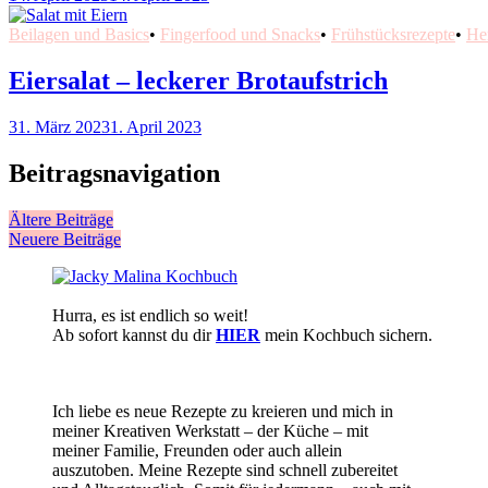
Beilagen und Basics
•
Fingerfood und Snacks
•
Frühstücksrezepte
•
He
Eiersalat – leckerer Brotaufstrich
31. März 2023
1. April 2023
Beitragsnavigation
Ältere Beiträge
Neuere Beiträge
Hurra, es ist endlich so weit!
Ab sofort kannst du dir
HIER
mein Kochbuch sichern.
Ich liebe es neue Rezepte zu kreieren und mich in
meiner Kreativen Werkstatt – der Küche – mit
meiner Familie, Freunden oder auch allein
auszutoben. Meine Rezepte sind schnell zubereitet