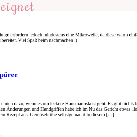
eignet
 Einige erfordern jedoch mindestens eine Mikrowelle, da diese warm ein
 zubereitet. Viel Spaß beim nachmachen :)
lpüree
 mich dazu, wenn es um leckere Hausmannskost geht. Es gibt nichts bes
inen Änderungen und Handgriffen habe ich im Nu das Gericht etwas „le
mein Rezept aus. Gemüsebrühe selbstgemacht In diesem […]
t