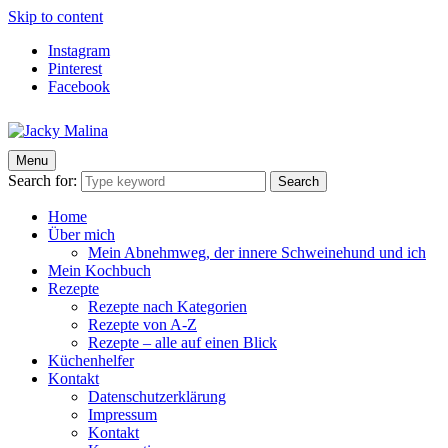
Skip to content
Instagram
Pinterest
Facebook
Menu
Jacky Malina
Der Food Blog mit einfachen und schnellen Rezepten
Search for:
Search
Home
Über mich
Mein Abnehmweg, der innere Schweinehund und ich
Mein Kochbuch
Rezepte
Rezepte nach Kategorien
Rezepte von A-Z
Rezepte – alle auf einen Blick
Küchenhelfer
Kontakt
Datenschutzerklärung
Impressum
Kontakt