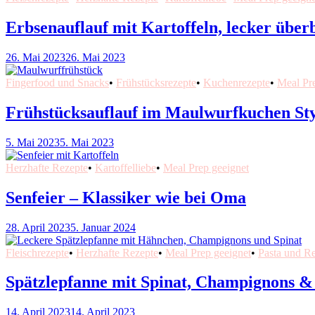
Erbsenauflauf mit Kartoffeln, lecker übe
26. Mai 2023
26. Mai 2023
Fingerfood und Snacks
•
Frühstücksrezepte
•
Kuchenrezepte
•
Meal Pr
Frühstücksauflauf im Maulwurfkuchen Sty
5. Mai 2023
5. Mai 2023
Herzhafte Rezepte
•
Kartoffelliebe
•
Meal Prep geeignet
Senfeier – Klassiker wie bei Oma
28. April 2023
5. Januar 2024
Fleischrezepte
•
Herzhafte Rezepte
•
Meal Prep geeignet
•
Pasta und Re
Spätzlepfanne mit Spinat, Champignons &
14. April 2023
14. April 2023