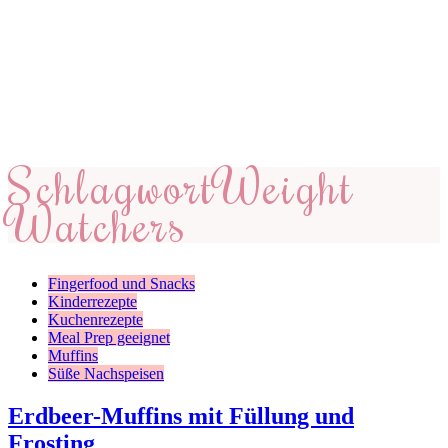
Schlagwort
Weight
Watchers
Fingerfood und Snacks
Kinderrezepte
Kuchenrezepte
Meal Prep geeignet
Muffins
Süße Nachspeisen
Erdbeer-Muffins mit Füllung und
Frosting