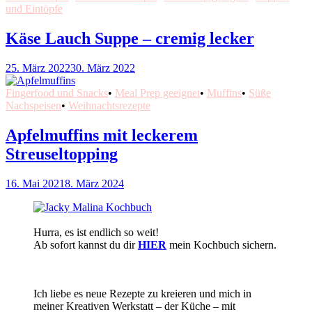
und Eintöpfe
Käse Lauch Suppe – cremig lecker
25. März 2022
30. März 2022
Fingerfood und Snacks
•
Meal Prep geeignet
•
Muffins
•
Süße
Nachspeisen
•
Weihnachtsrezepte
Apfelmuffins mit leckerem
Streuseltopping
16. Mai 2021
8. März 2024
Hurra, es ist endlich so weit!
Ab sofort kannst du dir
HIER
mein Kochbuch sichern.
Ich liebe es neue Rezepte zu kreieren und mich in
meiner Kreativen Werkstatt – der Küche – mit