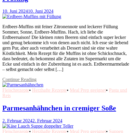
10. Juni 2024
10. Juni 2024
Erdbeer-Muffins mit feiner Zitronennote und leckerer Füllung
Sommer, Sonne, Erdbeer-Muffins. Hach, ich liebe die
Erdbeersaison! Die kleinen roten Beeren sind einfach super lecker
und genug bekomme ich von denen auch nicht. Ich esse sie liebend
gern Pur, aber auch verarbeitet als Dessert sind sie eine wahre
Köstlichkeit. Mein Rezept für die Muffins ist ohne Schickschnack,
dass bedeutet, du bekommst alle Zutaten im Supermarkt um die
Ecke und einfach in der Zubereitung ist es auch. Erdbeermarmelade
– selbst gemacht oder selbst […]
Continue Reading
Fleischrezepte
•
Herzhafte Rezepte
•
Meal Prep geeignet
•
Pasta und
Reis
Parmesanhähnchen in cremiger Soße
2. Februar 2024
2. Februar 2024
Fleischrezepte
•
Herzhafte Rezepte
•
Meal Prep geeignet
•
Suppen