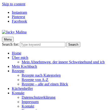
Skip to content
Instagram
Pinterest
Facebook
Menu
Jacky Malina
Der Food Blog mit einfachen und schnellen Rezepten
Search for:
Search
Home
Über mich
Mein Abnehmweg, der innere Schweinehund und ich
Mein Kochbuch
Rezepte
Rezepte nach Kategorien
Rezepte von A-Z
Rezepte – alle auf einen Blick
Küchenhelfer
Kontakt
Datenschutzerklärung
Impressum
Kontakt