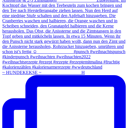
~ HUNDEKEKSE ~ ⠀⠀⠀⠀⠀⠀⠀⠀⠀⠀⠀ H