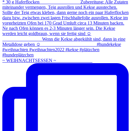
~ WEIHNACHTSESSEN ~ ⠀⠀⠀⠀⠀⠀⠀⠀⠀⠀