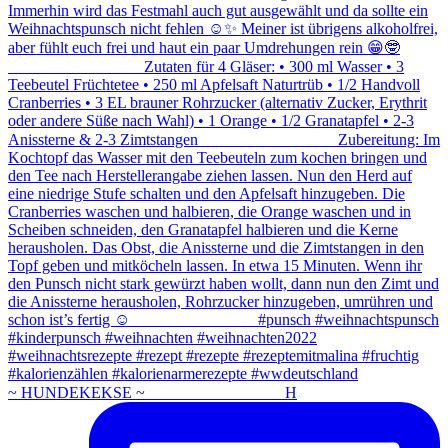
~ HUNDEKEKSE ~ ⠀⠀⠀⠀⠀⠀⠀⠀⠀⠀⠀ H