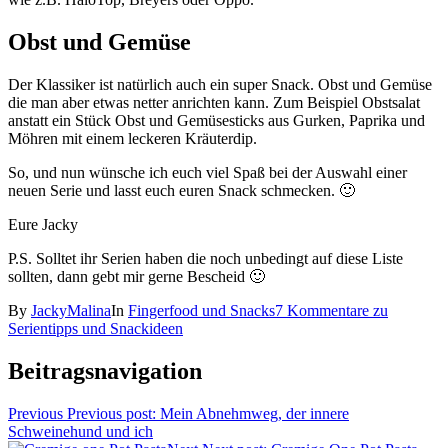
Obst und Gemüse
Der Klassiker ist natürlich auch ein super Snack. Obst und Gemüse
die man aber etwas netter anrichten kann. Zum Beispiel Obstsalat
anstatt ein Stück Obst und Gemüsesticks aus Gurken, Paprika und
Möhren mit einem leckeren Kräuterdip.
So, und nun wünsche ich euch viel Spaß bei der Auswahl einer
neuen Serie und lasst euch euren Snack schmecken. 🙂
Eure Jacky
P.S. Solltet ihr Serien haben die noch unbedingt auf diese Liste
sollten, dann gebt mir gerne Bescheid 🙂
By
JackyMalina
In
Fingerfood und Snacks
7 Kommentare
zu
Serientipps und Snackideen
Beitragsnavigation
Previous
Previous post:
Mein Abnehmweg, der innere
Schweinehund und ich