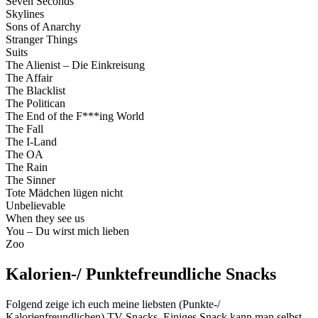
Seven Seconds
Skylines
Sons of Anarchy
Stranger Things
Suits
The Alienist – Die Einkreisung
The Affair
The Blacklist
The Politican
The End of the F***ing World
The Fall
The I-Land
The OA
The Rain
The Sinner
Tote Mädchen lügen nicht
Unbelievable
When they see us
You – Du wirst mich lieben
Zoo
Kalorien-/ Punktefreundliche Snacks
Folgend zeige ich euch meine liebsten (Punkte-/
Kalorienfreundlichen) TV Snacks. Einiges Snack kann man selbst