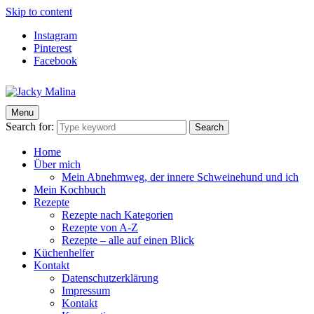
Skip to content
Instagram
Pinterest
Facebook
Menu
Jacky Malina
Der Food Blog mit einfachen und schnellen Rezepten
Search for:
Search
Home
Über mich
Mein Abnehmweg, der innere Schweinehund und ich
Mein Kochbuch
Rezepte
Rezepte nach Kategorien
Rezepte von A-Z
Rezepte – alle auf einen Blick
Küchenhelfer
Kontakt
Datenschutzerklärung
Impressum
Kontakt