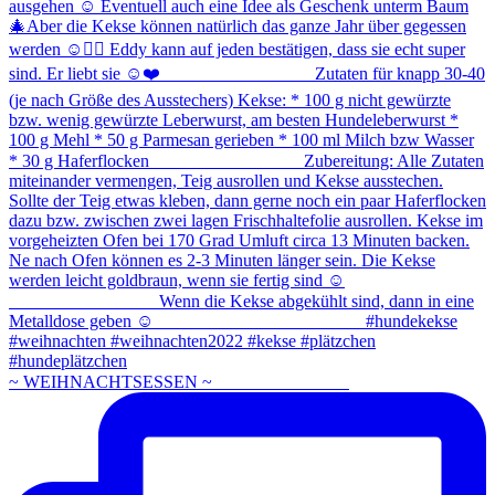
~ WEIHNACHTSESSEN ~ ⠀⠀⠀⠀⠀⠀⠀⠀⠀⠀