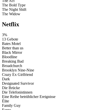
The Act
The Bold Type
The Night Shift
The Widow
Netflix
3%
13 Gebote
Bates Motel
Better than us
Black Mirror
Bloodline
Breaking Bad
Broadchurch
Brooklyn Nine-Nine
Crazy Ex Girlfriend
Dark
Designated Survivor
Die Brücke
Die Telefonistinnen
Eine Reihe betrüblicher Ereignisse
Élite
Family Guy
Fargo