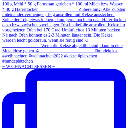
~ WEIHNACHTSESSEN ~ ⠀⠀⠀⠀⠀⠀⠀⠀⠀⠀