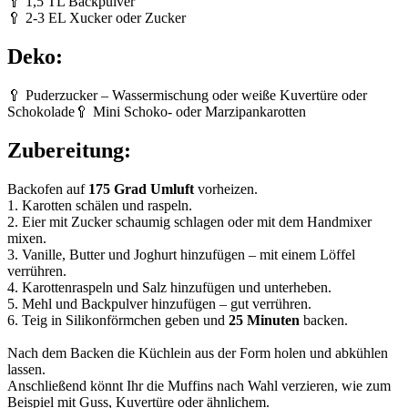
🥄 1,5 TL Backpulver
🥄 2-3 EL Xucker oder Zucker
Deko:
🥄 Puderzucker – Wassermischung oder weiße Kuvertüre oder
Schokolade🥄 Mini Schoko- oder Marzipankarotten
Zubereitung:
Backofen auf
175 Grad Umluft
vorheizen.
1. Karotten schälen und raspeln.
2. Eier mit Zucker schaumig schlagen oder mit dem Handmixer
mixen.
3. Vanille, Butter und Joghurt hinzufügen – mit einem Löffel
verrühren.
4. Karottenraspeln und Salz hinzufügen und unterheben.
5. Mehl und Backpulver hinzufügen – gut verrühren.
6. Teig in Silikonförmchen geben und
25 Minuten
backen.
Nach dem Backen die Küchlein aus der Form holen und abkühlen
lassen.
Anschließend könnt Ihr die Muffins nach Wahl verzieren, wie zum
Beispiel mit Guss, Kuvertüre oder ähnlichem.