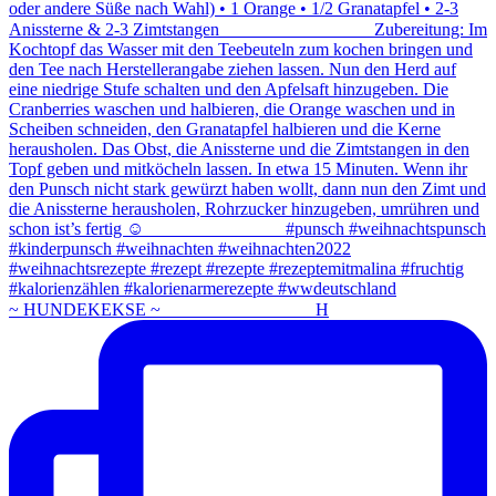
~ HUNDEKEKSE ~ ⠀⠀⠀⠀⠀⠀⠀⠀⠀⠀⠀ H