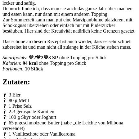
lecker und saftig.
Dennoch finde ich, dass man sie auch das ganze Jahr über machen
und essen kann, nur dann mit einem anderen Topping.
Zur Sommerzeit kann man gut eine Marzipanblume platzieren, mit
Schokoguss überziehen oder einfach nur mit Puderzucker
bestäuben. Hier sind der Kreativität natürlich keine Grenzen gesetzt.
Das schöne an diesem Rezept ist auch wieder, dass es sehr schnell
zubereitet ist und man nicht all zulange in der Küche stehen muss.
Smartpoints
:
💜2💙2💚3 SP
ohne Topping pro Stück
Kalorien:
94 kcal
ohne Topping pro Stück
Portionen:
10 Stück
Zutaten:
🥄 3 Eier
🥄 80 g Mehl
🥄 1 Prise Salz
🥄 2-3 geraspelte Karotten
🥄 100 g Skyr oder Joghurt
🥄 65 g geschmolzene Butter (habe „die Leichte von Milbona
verwendet)
🥄 1 Vanilleschote oder Vanillearoma