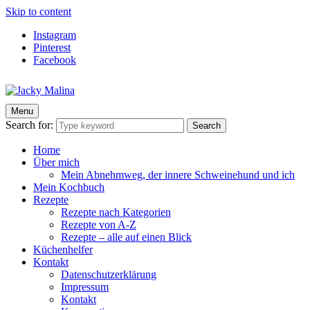
Skip to content
Instagram
Pinterest
Facebook
Menu
Jacky Malina
Der Food Blog mit einfachen und schnellen Rezepten
Search for:
Search
Home
Über mich
Mein Abnehmweg, der innere Schweinehund und ich
Mein Kochbuch
Rezepte
Rezepte nach Kategorien
Rezepte von A-Z
Rezepte – alle auf einen Blick
Küchenhelfer
Kontakt
Datenschutzerklärung
Impressum
Kontakt