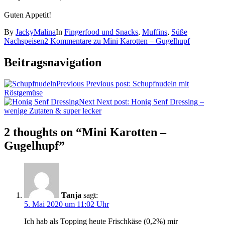
Guten Appetit!
By
JackyMalina
In
Fingerfood und Snacks
,
Muffins
,
Süße
Nachspeisen
2 Kommentare
zu Mini Karotten – Gugelhupf
Beitragsnavigation
Previous
Previous post:
Schupfnudeln mit
Röstgemüse
Next
Next post:
Honig Senf Dressing –
wenige Zutaten & super lecker
2 thoughts on “
Mini Karotten –
Gugelhupf
”
Tanja
sagt:
5. Mai 2020 um 11:02 Uhr
Ich hab als Topping heute Frischkäse (0,2%) mir