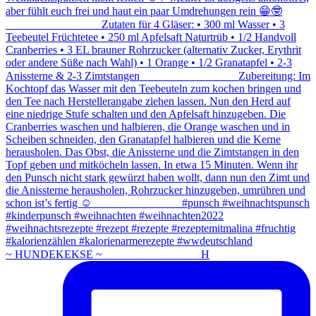
~ HUNDEKEKSE ~ ⠀⠀⠀⠀⠀⠀⠀⠀⠀⠀⠀ H