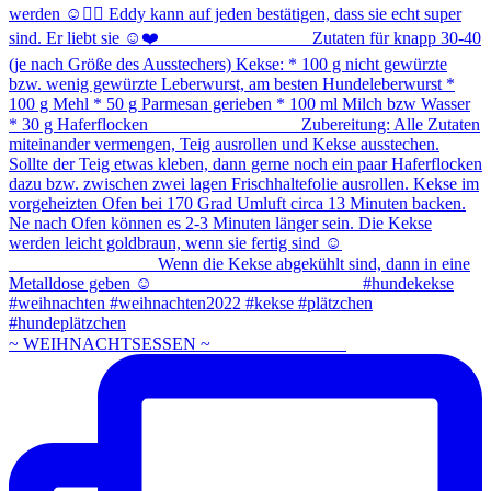
~ WEIHNACHTSESSEN ~ ⠀⠀⠀⠀⠀⠀⠀⠀⠀⠀