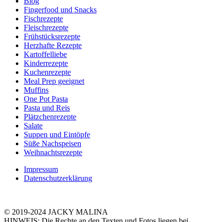
Blog
Fingerfood und Snacks
Fischrezepte
Fleischrezepte
Frühstücksrezepte
Herzhafte Rezepte
Kartoffelliebe
Kinderrezepte
Kuchenrezepte
Meal Prep geeignet
Muffins
One Pot Pasta
Pasta und Reis
Plätzchenrezepte
Salate
Suppen und Eintöpfe
Süße Nachspeisen
Weihnachtsrezepte
Impressum
Datenschutzerklärung
© 2019-2024 JACKY MALINA
HINWEIS: Die Rechte an den Texten und Fotos liegen bei