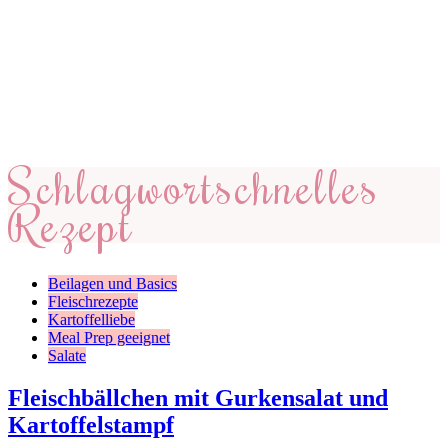
Schlagwort
schnelles
Rezept
Beilagen und Basics
Fleischrezepte
Kartoffelliebe
Meal Prep geeignet
Salate
Fleischbällchen mit Gurkensalat und
Kartoffelstampf