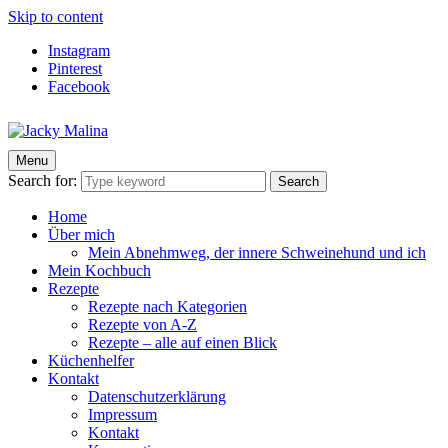
Skip to content
Instagram
Pinterest
Facebook
Menu
Jacky Malina
Der Food Blog mit einfachen und schnellen Rezepten
Search for:
Search
Home
Über mich
Mein Abnehmweg, der innere Schweinehund und ich
Mein Kochbuch
Rezepte
Rezepte nach Kategorien
Rezepte von A-Z
Rezepte – alle auf einen Blick
Küchenhelfer
Kontakt
Datenschutzerklärung
Impressum
Kontakt