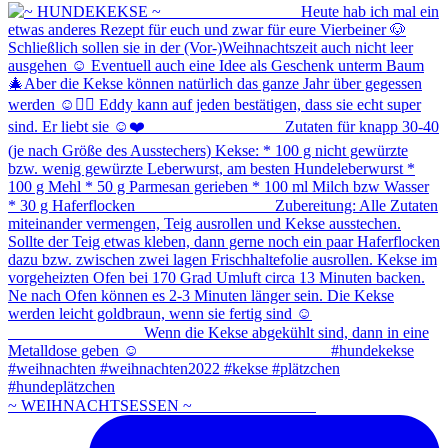
~ WEIHNACHTSESSEN ~ ⠀⠀⠀⠀⠀⠀⠀⠀⠀⠀