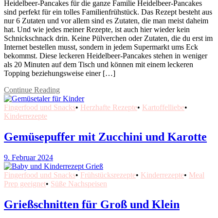
Heidelbeer-Pancakes für die ganze Familie Heidelbeer-Pancakes
sind perfekt für ein tolles Familienfrühstück. Das Rezept besteht aus
nur 6 Zutaten und vor allem sind es Zutaten, die man meist daheim
hat. Und wie jedes meiner Rezepte, ist auch hier wieder kein
Schnickschnack drin. Keine Pülverchen oder Zutaten, die du erst im
Internet bestellen musst, sondern in jedem Supermarkt ums Eck
bekommst. Diese leckeren Heidelbeer-Pancakes stehen in weniger
als 20 Minuten auf dem Tisch und können mit einem leckeren
Topping beziehungsweise einer […]
Continue Reading
Fingerfood und Snacks
•
Herzhafte Rezepte
•
Kartoffelliebe
•
Kinderrezepte
Gemüsepuffer mit Zucchini und Karotte
9. Februar 2024
Fingerfood und Snacks
•
Frühstücksrezepte
•
Kinderrezepte
•
Meal
Prep geeignet
•
Süße Nachspeisen
Grießschnitten für Groß und Klein