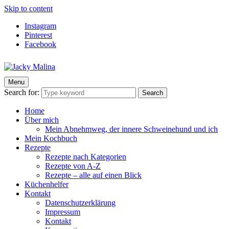
Skip to content
Instagram
Pinterest
Facebook
Menu
Jacky Malina
Der Food Blog mit einfachen und schnellen Rezepten
Search for:
Search
Home
Über mich
Mein Abnehmweg, der innere Schweinehund und ich
Mein Kochbuch
Rezepte
Rezepte nach Kategorien
Rezepte von A-Z
Rezepte – alle auf einen Blick
Küchenhelfer
Kontakt
Datenschutzerklärung
Impressum
Kontakt