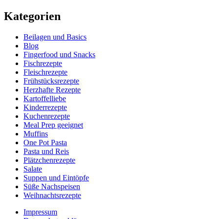
Kategorien
Beilagen und Basics
Blog
Fingerfood und Snacks
Fischrezepte
Fleischrezepte
Frühstücksrezepte
Herzhafte Rezepte
Kartoffelliebe
Kinderrezepte
Kuchenrezepte
Meal Prep geeignet
Muffins
One Pot Pasta
Pasta und Reis
Plätzchenrezepte
Salate
Suppen und Eintöpfe
Süße Nachspeisen
Weihnachtsrezepte
Impressum