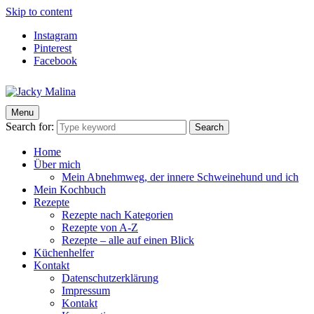
Skip to content
Instagram
Pinterest
Facebook
Menu
Jacky Malina
Der Food Blog mit einfachen und schnellen Rezepten
Search for:
Search
Home
Über mich
Mein Abnehmweg, der innere Schweinehund und ich
Mein Kochbuch
Rezepte
Rezepte nach Kategorien
Rezepte von A-Z
Rezepte – alle auf einen Blick
Küchenhelfer
Kontakt
Datenschutzerklärung
Impressum
Kontakt