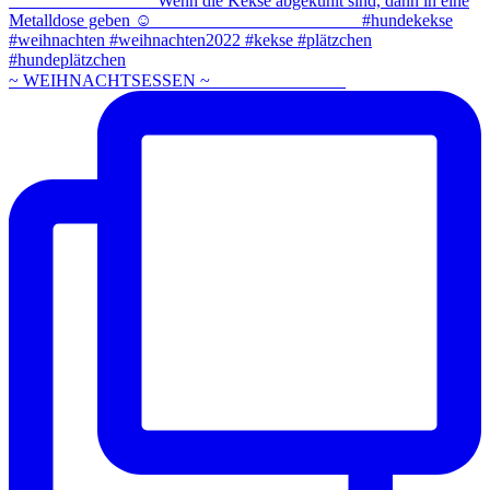
~ WEIHNACHTSESSEN ~ ⠀⠀⠀⠀⠀⠀⠀⠀⠀⠀