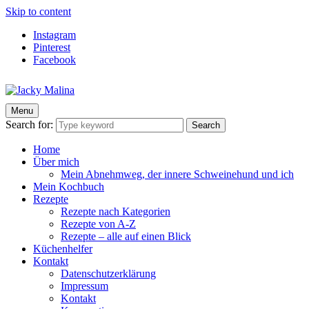
Skip to content
Instagram
Pinterest
Facebook
Menu
Jacky Malina
Der Food Blog mit einfachen und schnellen Rezepten
Search for:
Search
Home
Über mich
Mein Abnehmweg, der innere Schweinehund und ich
Mein Kochbuch
Rezepte
Rezepte nach Kategorien
Rezepte von A-Z
Rezepte – alle auf einen Blick
Küchenhelfer
Kontakt
Datenschutzerklärung
Impressum
Kontakt