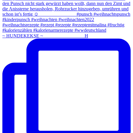
~ HUNDEKEKSE ~ ⠀⠀⠀⠀⠀⠀⠀⠀⠀⠀⠀ H