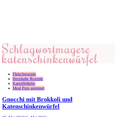
Schlagwort
magere
katenschinkenwürfel
Fleischrezepte
Herzhafte Rezepte
Kartoffelliebe
Meal Prep geeignet
Gnocchi mit Brokkoli und
Katenschinkenwürfel