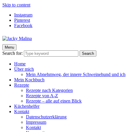
Skip to content
Instagram
Pinterest
Facebook
Menu
Jacky Malina
Der Food Blog mit einfachen und schnellen Rezepten
Search for:
Search
Home
Über mich
Mein Abnehmweg, der innere Schweinehund und ich
Mein Kochbuch
Rezepte
Rezepte nach Kategorien
Rezepte von A-Z
Rezepte – alle auf einen Blick
Küchenhelfer
Kontakt
Datenschutzerklärung
Impressum
Kontakt