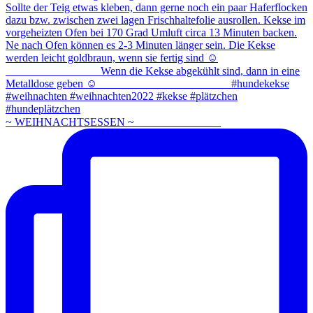
~ WEIHNACHTSESSEN ~ ⠀⠀⠀⠀⠀⠀⠀⠀⠀⠀