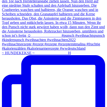
~ HUNDEKEKSE ~ ⠀⠀⠀⠀⠀⠀⠀⠀⠀⠀⠀ H