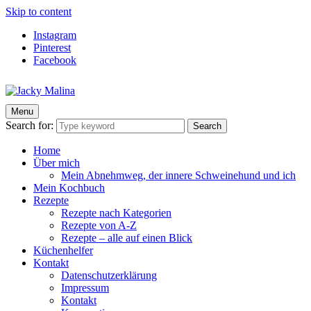
Skip to content
Instagram
Pinterest
Facebook
Menu
Jacky Malina
Der Food Blog mit einfachen und schnellen Rezepten
Search for:
Search
Home
Über mich
Mein Abnehmweg, der innere Schweinehund und ich
Mein Kochbuch
Rezepte
Rezepte nach Kategorien
Rezepte von A-Z
Rezepte – alle auf einen Blick
Küchenhelfer
Kontakt
Datenschutzerklärung
Impressum
Kontakt