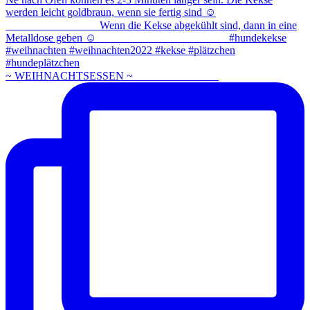
~ WEIHNACHTSESSEN ~ ⠀⠀⠀⠀⠀⠀⠀⠀⠀⠀