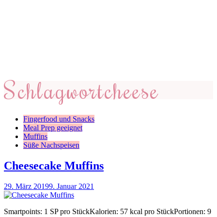
Schlagwort
cheese
Fingerfood und Snacks
Meal Prep geeignet
Muffins
Süße Nachspeisen
Cheesecake Muffins
29. März 2019
9. Januar 2021
Smartpoints: 1 SP pro StückKalorien: 57 kcal pro StückPortionen: 9