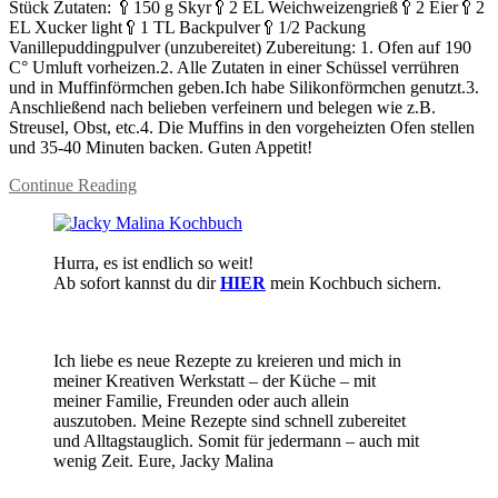
Stück Zutaten: 🥄150 g Skyr🥄2 EL Weichweizengrieß🥄2 Eier🥄2
EL Xucker light🥄1 TL Backpulver🥄1/2 Packung
Vanillepuddingpulver (unzubereitet) Zubereitung: 1. Ofen auf 190
C° Umluft vorheizen.2. Alle Zutaten in einer Schüssel verrühren
und in Muffinförmchen geben.Ich habe Silikonförmchen genutzt.3.
Anschließend nach belieben verfeinern und belegen wie z.B.
Streusel, Obst, etc.4. Die Muffins in den vorgeheizten Ofen stellen
und 35-40 Minuten backen. Guten Appetit!
Continue Reading
Hurra, es ist endlich so weit!
Ab sofort kannst du dir
HIER
mein Kochbuch sichern.
Ich liebe es neue Rezepte zu kreieren und mich in
meiner Kreativen Werkstatt – der Küche – mit
meiner Familie, Freunden oder auch allein
auszutoben. Meine Rezepte sind schnell zubereitet
und Alltagstauglich. Somit für jedermann – auch mit
wenig Zeit. Eure, Jacky Malina