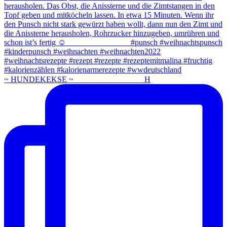
~ HUNDEKEKSE ~ ⠀⠀⠀⠀⠀⠀⠀⠀⠀⠀⠀ H