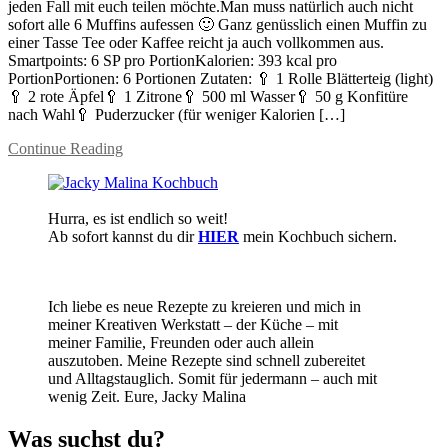
jeden Fall mit euch teilen möchte.Man muss natürlich auch nicht
sofort alle 6 Muffins aufessen 🙂 Ganz genüsslich einen Muffin zu
einer Tasse Tee oder Kaffee reicht ja auch vollkommen aus.
Smartpoints: 6 SP pro PortionKalorien: 393 kcal pro
PortionPortionen: 6 Portionen Zutaten: 🥄 1 Rolle Blätterteig (light)
🥄 2 rote Äpfel🥄 1 Zitrone🥄 500 ml Wasser🥄 50 g Konfitüre
nach Wahl🥄 Puderzucker (für weniger Kalorien […]
Continue Reading
Hurra, es ist endlich so weit!
Ab sofort kannst du dir
HIER
mein Kochbuch sichern.
Ich liebe es neue Rezepte zu kreieren und mich in
meiner Kreativen Werkstatt – der Küche – mit
meiner Familie, Freunden oder auch allein
auszutoben. Meine Rezepte sind schnell zubereitet
und Alltagstauglich. Somit für jedermann – auch mit
wenig Zeit. Eure, Jacky Malina
Was suchst du?