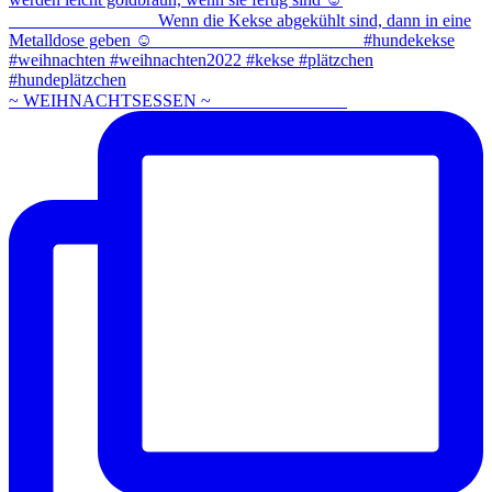
~ WEIHNACHTSESSEN ~ ⠀⠀⠀⠀⠀⠀⠀⠀⠀⠀