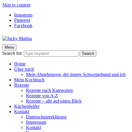
Skip to content
Instagram
Pinterest
Facebook
Menu
Jacky Malina
Der Food Blog mit einfachen und schnellen Rezepten
Search for:
Search
Home
Über mich
Mein Abnehmweg, der innere Schweinehund und ich
Mein Kochbuch
Rezepte
Rezepte nach Kategorien
Rezepte von A-Z
Rezepte – alle auf einen Blick
Küchenhelfer
Kontakt
Datenschutzerklärung
Impressum
Kontakt